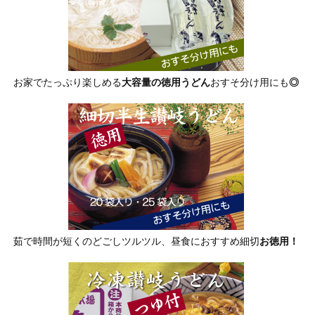
お家でたっぷり楽しめる
大容量の徳用うどん
おすそ分け用にも
◎
茹で時間が短くのどごしツルツル、昼食におすすめ細切
お徳用！