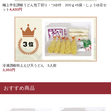
極上半生讃岐うどん包丁切り・つゆ付 300ｇ×5袋・しょうゆ豆セ
ット
4,430円
冷凍讃岐特上えび天うどん 5人前
3,350円
おすすめ商品