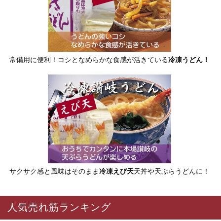
常備用に便利！コシとなめらかな食感が活きている
冷凍うどん！
サクサク感と風味はそのまま
冷凍えび天
天丼や天ぷらうどんに！
人気売れ筋ランキング