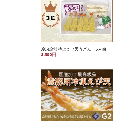
冷凍讃岐特上えび天うどん 5人前
3,350円