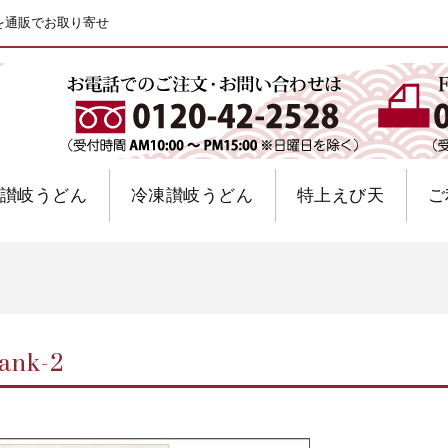
を通販でお取り寄せ
讃岐うどん
冷凍讃岐うどん
特上えび天
ご
rank-2