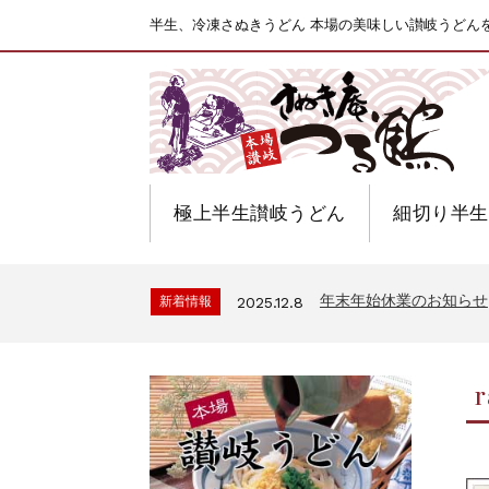
半生、冷凍さぬきうどん 本場の美味しい讃岐うどん
極上半生讃岐うどん
細切り半生
年末年始休業のお知らせ
新着情報
2025.12.8