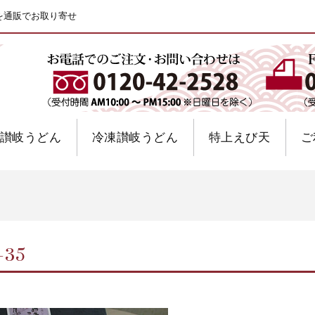
を通販でお取り寄せ
讃岐うどん
冷凍讃岐うどん
特上えび天
ご
-35