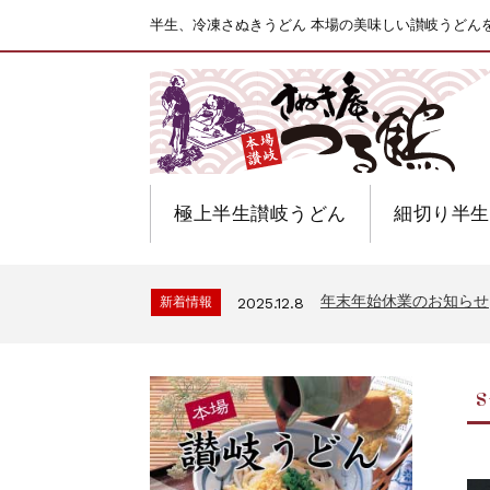
半生、冷凍さぬきうどん 本場の美味しい讃岐うどん
極上半生讃岐うどん
細切り半生
年末年始休業のお知らせ
新着情報
2025.12.8
s