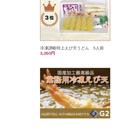
冷凍讃岐特上えび天うどん 5人前
3,350円