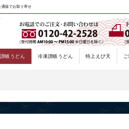
を通販でお取り寄せ
讃岐うどん
冷凍讃岐うどん
特上えび天
ご