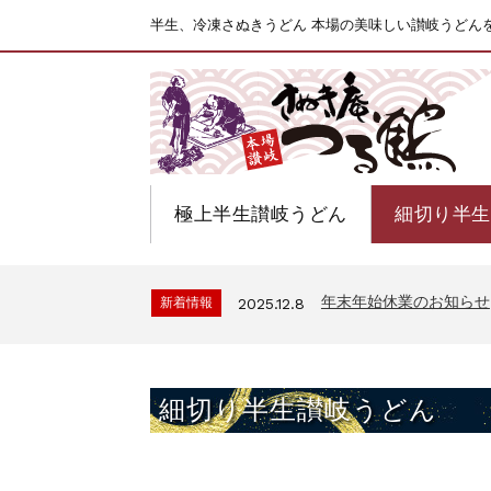
半生、冷凍さぬきうどん 本場の美味しい讃岐うどん
極上半生讃岐うどん
細切り半生
年末年始休業のお知らせ
新着情報
2025.12.8
細切り半生讃岐うどん