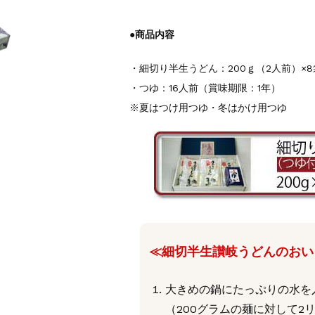
●商品内容
・細切り半生うどん：200ｇ（2人前）×
・つゆ：16人前（賞味期限：1年）
※夏はつけ用つゆ・冬はかけ用つゆ
≪細切半生讃岐うどんのおい
大きめの鍋にたっぷりの水を
（200グラムの麺に対して2