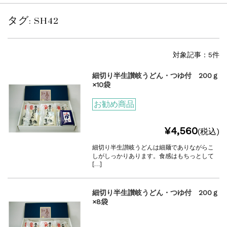
タグ:
SH42
対象記事：5件
細切り半生讃岐うどん・つゆ付 200ｇ
×10袋
お勧め商品
¥4,560
(税込)
細切り半生讃岐うどんは細麺でありながらこ
しがしっかりあります。食感はもちっとして
[…]
細切り半生讃岐うどん・つゆ付 200ｇ
×8袋