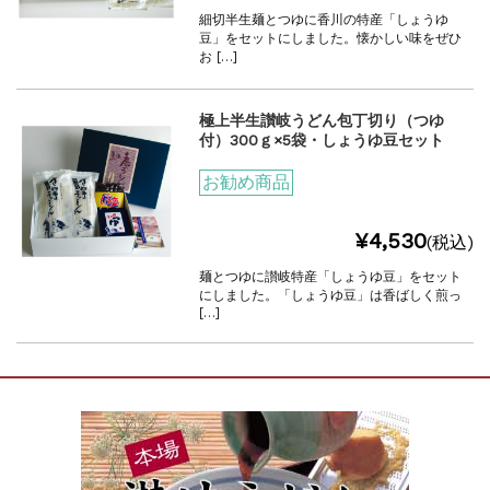
細切半生麺とつゆに香川の特産「しょうゆ
豆」をセットにしました。懐かしい味をぜひ
お […]
極上半生讃岐うどん包丁切り（つゆ
付）300ｇ×5袋・しょうゆ豆セット
お勧め商品
¥4,530
(税込)
麺とつゆに讃岐特産「しょうゆ豆」をセット
にしました。「しょうゆ豆」は香ばしく煎っ
[…]