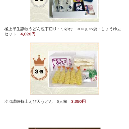
極上半生讃岐うどん包丁切り・つゆ付 300ｇ×5袋・しょうゆ豆
セット
4,020円
冷凍讃岐特上えび天うどん 5人前
3,350円